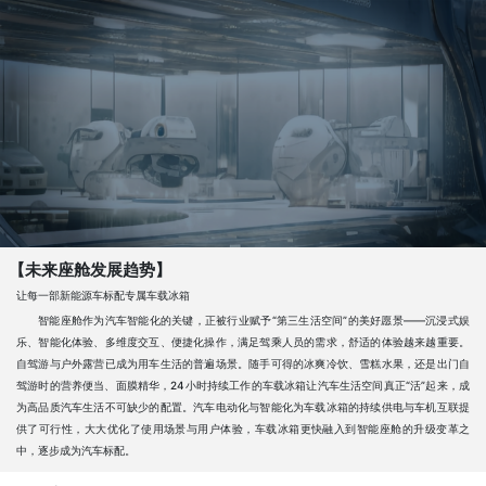
【未来座舱发展趋势】
让每一部新能源车标配专属车载冰箱
智能座舱作为汽车智能化的关键，正被行业赋予“第三生活空间”的美好愿景——沉浸式娱
乐、智能化体验、多维度交互、便捷化操作，满足驾乘人员的需求，舒适的体验越来越重要。
自驾游与户外露营已成为用车生活的普遍场景。随手可得的冰爽冷饮、雪糕水果，还是出门自
驾游时的营养便当、面膜精华，24小时持续工作的车载冰箱让汽车生活空间真正“活”起来，成
为高品质汽车生活不可缺少的配置。汽车电动化与智能化为车载冰箱的持续供电与车机互联提
供了可行性，大大优化了使用场景与用户体验，车载冰箱更快融入到智能座舱的升级变革之
中，逐步成为汽车标配。